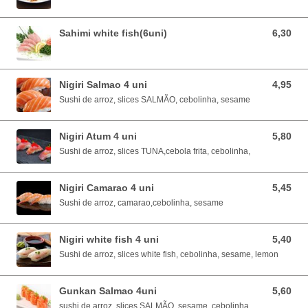
Sahimi white fish(6uni)
6,30
6,30 EUR
Nigiri Salmao 4 uni
4,95
4,95 EUR
Sushi de arroz, slices SALMÃO, cebolinha, sesame
Nigiri Atum 4 uni
5,80
5,80 EUR
Sushi de arroz, slices TUNA,cebola frita, cebolinha,
Nigiri Camarao 4 uni
5,45
5,45 EUR
Sushi de arroz, camarao,cebolinha, sesame
Nigiri white fish 4 uni
5,40
5,40 EUR
Sushi de arroz, slices white fish, cebolinha, sesame, lemon
Gunkan Salmao 4uni
5,60
5,60 EUR
sushi de arroz, slices SALMÃO, sesame, cebolinha.