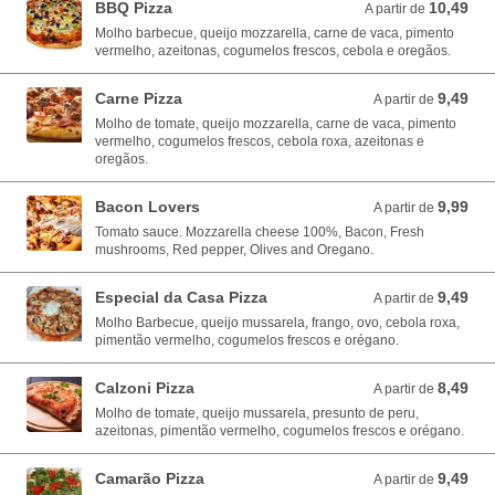
BBQ Pizza
10,49
A partir de 10,49 EUR
A partir de
Molho barbecue, queijo mozzarella, carne de vaca, pimento
vermelho, azeitonas, cogumelos frescos, cebola e oregãos.
Carne Pizza
9,49
A partir de 9,49 EUR
A partir de
Molho de tomate, queijo mozzarella, carne de vaca, pimento
vermelho, cogumelos frescos, cebola roxa, azeitonas e
oregãos.
Bacon Lovers
9,99
A partir de 9,99 EUR
A partir de
Tomato sauce. Mozzarella cheese 100%, Bacon, Fresh
mushrooms, Red pepper, Olives and Oregano.
Especial da Casa Pizza
9,49
A partir de 9,49 EUR
A partir de
Molho Barbecue, queijo mussarela, frango, ovo, cebola roxa,
pimentão vermelho, cogumelos frescos e orégano.
Calzoni Pizza
8,49
A partir de 8,49 EUR
A partir de
Molho de tomate, queijo mussarela, presunto de peru,
azeitonas, pimentão vermelho, cogumelos frescos e orégano.
Camarão Pizza
9,49
A partir de 9,49 EUR
A partir de