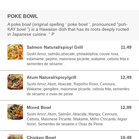
POKE BOWL
A poke bowl (original spelling ‘ poke bowl ‘, pronounced “poh-
KAY bowl ”) is a Hawaiian dish that has its roots deeply rooted
in Japanese cuisine. “ P
Salmon Natural/spicy/ Grill
11,49
11,49 EUR
Sushi Arroz, salmão,abacate, philadelphia, couve roxa,
edamame, pepino, maionese picante, wakame, cebola frita e
sementes de sésamo .
Atum Natural/spicy/grill
12,49
12,49 EUR
Sushi Arroz, Atum, Abacate, Repolho Roxo, Cenoura,
Wakame, gengibre, maionese picante, cebola frita, sementes
de sésamo e ovas de peixe.
Mixed Bowl
12,99
12,99 EUR
Sushi Arroz, Atum, Salmão, Abacate, Manga, Cenoura,
Cebola, Maionese Picante, Wakame, Milho Crocante, Algas
Noori, Sementes de sesame e Ovas de Peixe.
Chicken Bowl
10,49
10,49 EUR