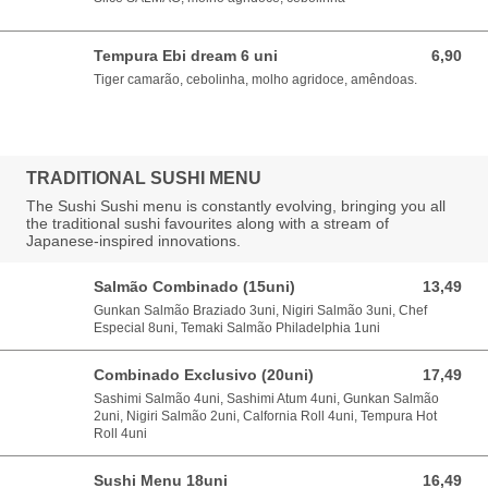
Tempura Ebi dream 6 uni
6,90
6,90 EUR
Tiger camarão, cebolinha, molho agridoce, amêndoas.
TRADITIONAL SUSHI MENU
The Sushi Sushi menu is constantly evolving, bringing you all
the traditional sushi favourites along with a stream of
Japanese-inspired innovations.
Salmão Combinado (15uni)
13,49
13,49 EUR
Gunkan Salmão Braziado 3uni, Nigiri Salmão 3uni, Chef
Especial 8uni, Temaki Salmão Philadelphia 1uni
Combinado Exclusivo (20uni)
17,49
17,49 EUR
Sashimi Salmão 4uni, Sashimi Atum 4uni, Gunkan Salmão
2uni, Nigiri Salmão 2uni, Calfornia Roll 4uni, Tempura Hot
Roll 4uni
Sushi Menu 18uni
16,49
16,49 EUR