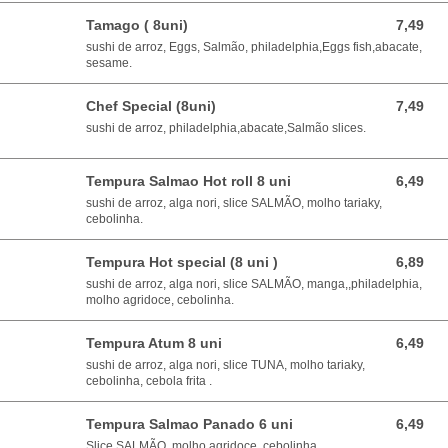
Tamago ( 8uni)
7,49
7,49 EUR
sushi de arroz, Eggs, Salmão, philadelphia,Eggs fish,abacate,
sesame.
Chef Special (8uni)
7,49
7,49 EUR
sushi de arroz, philadelphia,abacate,Salmão slices.
Tempura Salmao Hot roll 8 uni
6,49
6,49 EUR
sushi de arroz, alga nori, slice SALMÃO, molho tariaky,
cebolinha.
Tempura Hot special (8 uni )
6,89
6,89 EUR
sushi de arroz, alga nori, slice SALMÃO, manga,,philadelphia,
molho agridoce, cebolinha.
Tempura Atum 8 uni
6,49
6,49 EUR
sushi de arroz, alga nori, slice TUNA, molho tariaky,
cebolinha, cebola frita .
Tempura Salmao Panado 6 uni
6,49
6,49 EUR
Slice SALMÃO, molho agridoce, cebolinha