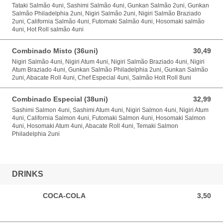
Tataki Salmão 4uni, Sashimi Salmão 4uni, Gunkan Salmão 2uni, Gunkan
Salmão Philadelphia 2uni, Nigiri Salmão 2uni, Nigiri Salmão Braziado
2uni, California Salmão 4uni, Futomaki Salmão 4uni, Hosomaki salmão
4uni, Hot Roll salmão 4uni
Combinado Misto (36uni)
30,49
30,49 EUR
Nigiri Salmão 4uni, Nigiri Atum 4uni, Nigiri Salmão Braziado 4uni, Nigiri
Atum Braziado 4uni, Gunkan Salmão Philadelphia 2uni, Gunkan Salmão
2uni, Abacate Roll 4uni, Chef Especial 4uni, Salmão Holt Roll 8uni
Combinado Especial (38uni)
32,99
32,99 EUR
Sashimi Salmon 4uni, Sashimi Atum 4uni, Nigiri Salmon 4uni, Nigiri Atum
4uni, California Salmon 4uni, Futomaki Salmon 4uni, Hosomaki Salmon
4uni, Hosomaki Atum 4uni, Abacate Roll 4uni, Temaki Salmon
Philadelphia 2uni
DRINKS
COCA-COLA
3,50
3,50 EUR