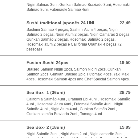
Nigiri Salmao 3uni, Gunkan Salmao Braziado 3uni, Hosomaki
Salmao 8uni, Futomaqki Salmao 4uni
Sushi traditional japonês 24 UNI
22,49
22,49 EUR
Sashimi Salmão 4 peças, Sashimi Atum 4 peças, Nigiri
Salmão 2 peças, Nigiri Atum 2 peças, Nigiri Camarão 2 peças,
Gunkan Salmão 2 peças, Hosomaki Salmão 2 peças,
Hosomaki atum 2 peças e Califórnia Uramaki 4 peças. (2
pessoas)
Fusion Sushi 24pcs
19,50
19,50 EUR
Braised Salmon Nigiri 2pcs, Salmon Nigiri 2pcs, Gunkan
Salmon 2pcs, Gunkan Braised 2pic, Futomaki 4pcs, Yaki Maki
4pcs, Hosomaki Salmon 4pcs and Chef Special Salmon 4pcs.
Sea Box- 1 (36uni)
28,79
28,79 EUR
California Salmão 4uni , Uramaki Ebi 4uni , Hosomaki Salmão
4uni , Hosomaki Atum 4uni , Futomaki Salmão 4uni , Nigiri
Salmão 4uni , Nigiri Atum 4uni , Gunkan Salmão 2uni ,
Gunkan salmão Braziado 2uni , Tamago 4uni
Sea Box- 2 (18uni)
15,99
15,99 EUR
Nigiri Salmão 2uni , Nigiri Atum 2uni , Nigiri camarão 2uni ,