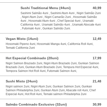
Sushi Traditional Menu (44uni)
40,99
40,99 EUR
Sashimi Salmão 4uni , Sashimi Atum 4uni , Nigiri Salmão 2uni
, Nigiri Atum 2uni , Nigiri Camarão 2uni , Hosomaki Salmão
4uni , Hosomaki Atum 4uni , Chef Special 4uni , Uramaki
California 4uni , Uramaki Salmão 4uni , Uramaki Abocate 4uni
, Futomaki 4uni , Gunkan Salmão 2uni.
Vegan Misto (14uni)
12,49
12,49 EUR
Hosomaki Pipeno 4uni, Hosomaki Manga 4uni, California Roll 4uni,
Temaki California 2uni
Hot Especial Combinado (20uni)
17,99
17,99 EUR
Nigiri Salmon Braziado 2uni, Nigiri Atum Braziado 2uni, Gunkan Salmon
Braziado 2uni, Gunkan Atum Braziado 2uni, Tempura Hot Especial 4uni,
Tempora Salmon Hot Roll 4uni, Futomaki Salmon 4uni,
Sushi Misto (24uni)
21,48
21,48 EUR
Nigiri salmon 2uni, Nigiri Atum 2uni, Gunkan Salmon 2uni, Gunkan
Salmon Philadelphia 2uni, Gunkan Atum 2uni, Abacate roll 4uni, Chef
Especial 4uni, Hot Roll 4uni, Temaki salmon Philadelphia 2uni
Salmão Combinado Exclusivo (32uni)
30,99
30,99 EUR