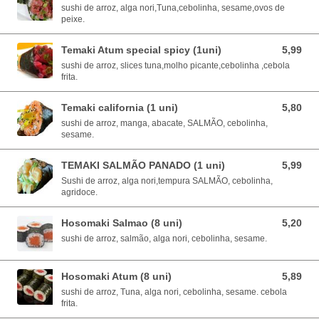
sushi de arroz, alga nori,Tuna,cebolinha, sesame,ovos de
peixe.
Temaki Atum special spicy (1uni)
5,99
5,99 EUR
sushi de arroz, slices tuna,molho picante,cebolinha ,cebola
frita.
Temaki california (1 uni)
5,80
5,80 EUR
sushi de arroz, manga, abacate, SALMÃO, cebolinha,
sesame.
TEMAKI SALMÃO PANADO (1 uni)
5,99
5,99 EUR
Sushi de arroz, alga nori,tempura SALMÃO, cebolinha,
agridoce.
Hosomaki Salmao (8 uni)
5,20
5,20 EUR
sushi de arroz, salmão, alga nori, cebolinha, sesame.
Hosomaki Atum (8 uni)
5,89
5,89 EUR
sushi de arroz, Tuna, alga nori, cebolinha, sesame. cebola
frita.