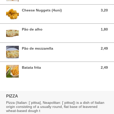
Cheese Nuggets (4uni)
3,20
3,20 EUR
Pão de alho
1,80
1,80 EUR
Pão de mozzarella
2,49
2,49 EUR
Batata frita
2,49
2,49 EUR
PIZZA
Pizza (Italian: [ˈpittsa], Neapolitan: [ˈpittsə]) is a dish of Italian
origin consisting of a usually round, flat base of leavened
wheat-based dough t