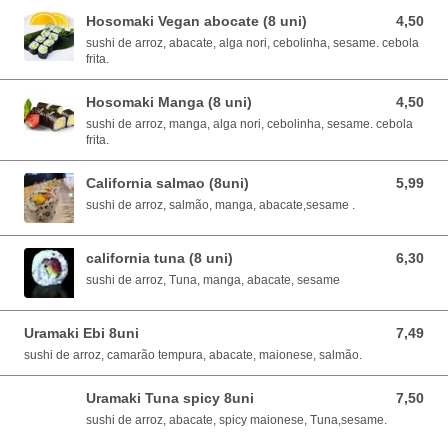
Hosomaki Vegan abocate (8 uni)
4,50
4,50 EUR
sushi de arroz, abacate, alga nori, cebolinha, sesame. cebola
frita.
Hosomaki Manga (8 uni)
4,50
4,50 EUR
sushi de arroz, manga, alga nori, cebolinha, sesame. cebola
frita.
California salmao (8uni)
5,99
5,99 EUR
sushi de arroz, salmão, manga, abacate,sesame .
california tuna (8 uni)
6,30
6,30 EUR
sushi de arroz, Tuna, manga, abacate, sesame
Uramaki Ebi 8uni
7,49
7,49 EUR
sushi de arroz, camarão tempura, abacate, maionese, salmão.
Uramaki Tuna spicy 8uni
7,50
7,50 EUR
sushi de arroz, abacate, spicy maionese, Tuna,sesame.