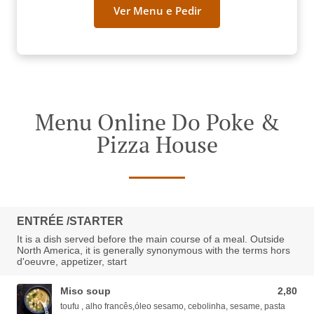
Ver Menu e Pedir
Menu Online Do Poke &
Pizza House
ENTRÉE /STARTER
It is a dish served before the main course of a meal. Outside
North America, it is generally synonymous with the terms hors
d'oeuvre, appetizer, start
Miso soup
2,80
2,80 EUR
toufu , alho francês,óleo sesamo, cebolinha, sesame, pasta