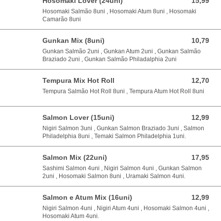
Hosomaki Lover (24uni)
15,99
15,99 EUR
Hosomaki Salmão 8uni , Hosomaki Atum 8uni , Hosomaki
Camarão 8uni
Gunkan Mix (8uni)
10,79
10,79 EUR
Gunkan Salmão 2uni , Gunkan Atum 2uni , Gunkan Salmão
Braziado 2uni , Gunkan Salmão Philadalphia 2uni
Tempura Mix Hot Roll
12,70
12,70 EUR
Tempura Salmão Hot Roll 8uni , Tempura Atum Hot Roll 8uni
Salmon Lover (15uni)
12,99
12,99 EUR
Nigiri Salmon 3uni , Gunkan Salmon Braziado 3uni , Salmon
Philadelphia 8uni , Temaki Salmon Philadelphia 1uni.
Salmon Mix (22uni)
17,95
17,95 EUR
Sashimi Salmon 4uni , Nigiri Salmon 4uni , Gunkan Salmon
2uni , Hosomaki Salmon 8uni , Uramaki Salmon 4uni.
Salmon e Atum Mix (16uni)
12,99
12,99 EUR
Nigiri Salmon 4uni , Nigiri Atum 4uni , Hosomaki Salmon 4uni ,
Hosomaki Atum 4uni.