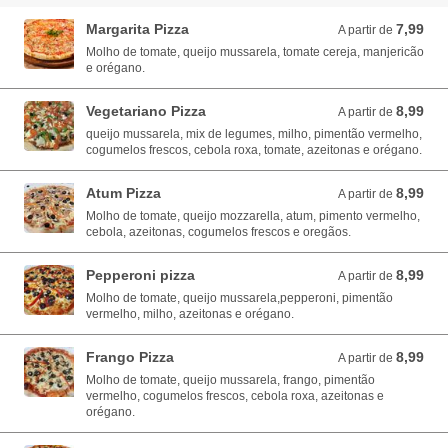
Margarita Pizza
7,99
A partir de 7,99 EUR
A partir de
Molho de tomate, queijo mussarela, tomate cereja, manjericão
e orégano.
Vegetariano Pizza
8,99
A partir de 8,99 EUR
A partir de
queijo mussarela, mix de legumes, milho, pimentão vermelho,
cogumelos frescos, cebola roxa, tomate, azeitonas e orégano.
Atum Pizza
8,99
A partir de 8,99 EUR
A partir de
Molho de tomate, queijo mozzarella, atum, pimento vermelho,
cebola, azeitonas, cogumelos frescos e oregãos.
Pepperoni pizza
8,99
A partir de 8,99 EUR
A partir de
Molho de tomate, queijo mussarela,pepperoni, pimentão
vermelho, milho, azeitonas e orégano.
Frango Pizza
8,99
A partir de 8,99 EUR
A partir de
Molho de tomate, queijo mussarela, frango, pimentão
vermelho, cogumelos frescos, cebola roxa, azeitonas e
orégano.