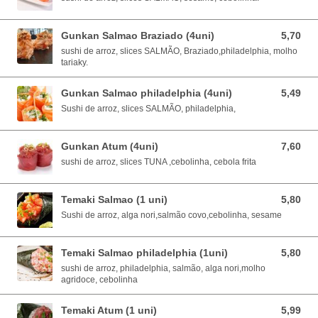
Gunkan Salmao Braziado (4uni)
5,70
5,70 EUR
sushi de arroz, slices SALMÃO, Braziado,philadelphia, molho
tariaky.
Gunkan Salmao philadelphia (4uni)
5,49
5,49 EUR
Sushi de arroz, slices SALMÃO, philadelphia,
Gunkan Atum (4uni)
7,60
7,60 EUR
sushi de arroz, slices TUNA ,cebolinha, cebola frita
Temaki Salmao (1 uni)
5,80
5,80 EUR
Sushi de arroz, alga nori,salmão covo,cebolinha, sesame
Temaki Salmao philadelphia (1uni)
5,80
5,80 EUR
sushi de arroz, philadelphia, salmão, alga nori,molho
agridoce, cebolinha
Temaki Atum (1 uni)
5,99
5,99 EUR