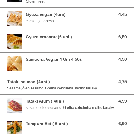
Gluten free.
Gyuza vegan (4uni)
4,45
4,45 EUR
comida japonesa
Gyuza crocante(6 uni )
6,50
6,50 EUR
Samucha Vegan 4 Uni 4.50€
4,50
4,50 EUR
Tataki salmon (4uni )
4,75
4,75 EUR
Sesame, óleo sesamo, Grelha,cebolinha. molho tariaky.
Tataki Atum ( 4uni)
4,99
4,99 EUR
sesame, óleo sesamo, Grelha,cebolinha,molho tariaky
Tempura Ebi ( 6 uni )
6,90
6,90 EUR