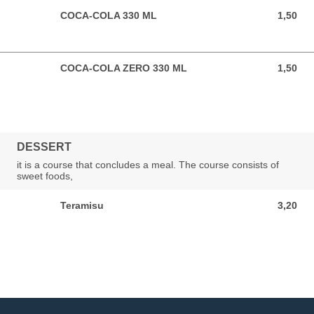
COCA-COLA 330 ML
1,50
1,50 EUR
COCA-COLA ZERO 330 ML
1,50
1,50 EUR
DESSERT
it is a course that concludes a meal. The course consists of
sweet foods,
Teramisu
3,20
3,20 EUR