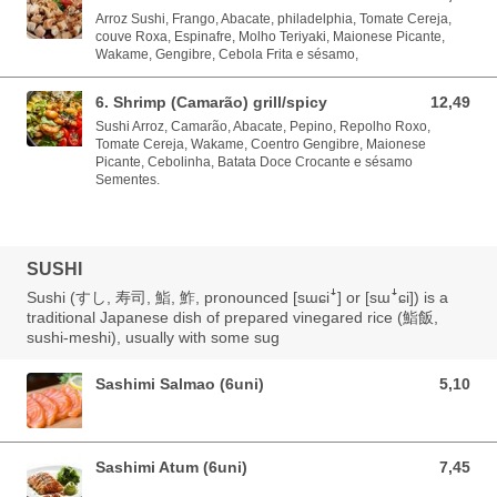
Arroz Sushi, Frango, Abacate, philadelphia, Tomate Cereja,
couve Roxa, Espinafre, Molho Teriyaki, Maionese Picante,
Wakame, Gengibre, Cebola Frita e sésamo,
6. Shrimp (Camarão) grill/spicy
12,49
12,49 EUR
Sushi Arroz, Camarão, Abacate, Pepino, Repolho Roxo,
Tomate Cereja, Wakame, Coentro Gengibre, Maionese
Picante, Cebolinha, Batata Doce Crocante e sésamo
Sementes.
SUSHI
Sushi (すし, 寿司, 鮨, 鮓, pronounced [sɯɕiꜜ] or [sɯꜜɕi]) is a
traditional Japanese dish of prepared vinegared rice (鮨飯,
sushi-meshi), usually with some sug
Sashimi Salmao (6uni)
5,10
5,10 EUR
Sashimi Atum (6uni)
7,45
7,45 EUR