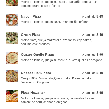
Molho de tomate, queijo mussarela, camarão, cebola roxa,
cogumelos frescos e orégano.
Napoli Pizza
8,49
A partir de 8,49 EUR
A partir de
Molho de tomate, búfala 100%, manjericão, orégano.
Green Pizza
8,49
A partir de 8,49 EUR
A partir de
Molho Nata, queijo mozzarella, azeitonas, espinafres,
cogumelos e oregãos.
Quatro Queijo Pizza
8,99
A partir de 8,99 EUR
A partir de
Molho de tomate, queijo mussarela, quatro queijos e orégano.
Cheese Ham Pizza
8,49
A partir de 8,49 EUR
A partir de
Queijo 100% Mussarela, Queijo Extra, Presunto Extra,
Azeitonas e Orégano.
Pizza Hawaiian
8,99
A partir de 8,99 EUR
A partir de
Molho de tomate, queijo mozzarella, cogumelos frescos,
fiambre de peru, ananás e oregãos.