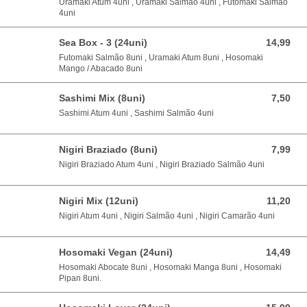
Uramaki Atum 4uni , Uramaki Salmão 4uni , Futomaki Salmão
4uni
Sea Box - 3 (24uni)
14,99
14,99 EUR
Futomaki Salmão 8uni , Uramaki Atum 8uni , Hosomaki
Mango / Abacado 8uni
Sashimi Mix (8uni)
7,50
7,50 EUR
Sashimi Atum 4uni , Sashimi Salmão 4uni
Nigiri Braziado (8uni)
7,99
7,99 EUR
Nigiri Braziado Atum 4uni , Nigiri Braziado Salmão 4uni
Nigiri Mix (12uni)
11,20
11,20 EUR
Nigiri Atum 4uni , Nigiri Salmão 4uni , Nigiri Camarão 4uni
Hosomaki Vegan (24uni)
14,49
14,49 EUR
Hosomaki Abocate 8uni , Hosomaki Manga 8uni , Hosomaki
Pipan 8uni.